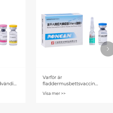

Varför är
dvändigt
fladdermusbettsvaccin
d?
avgörande för din hälsa?
Visa mer >>