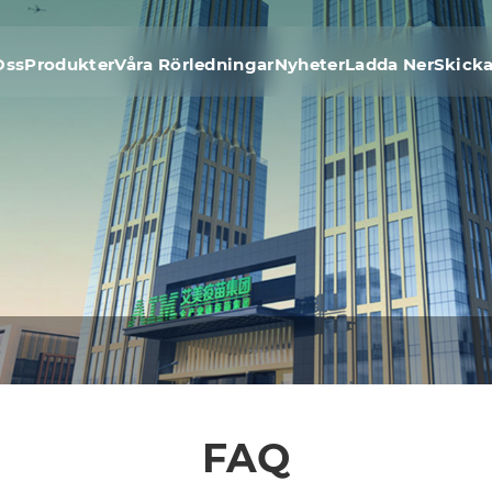
Oss
Produkter
Våra Rörledningar
Nyheter
Ladda Ner
Skicka
FAQ