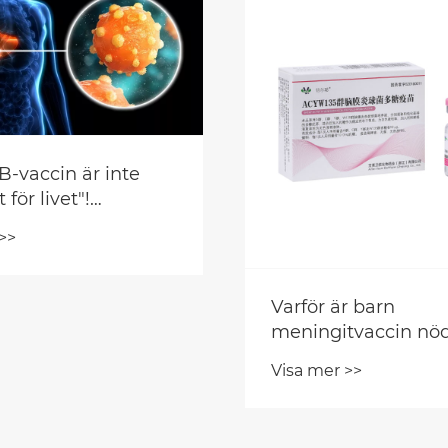
B-vaccin är inte
 för livet"!
nation behövs i
>>
ituation
Varför är barn
meningitvaccin nö
för långvarigt skyd
Visa mer >>