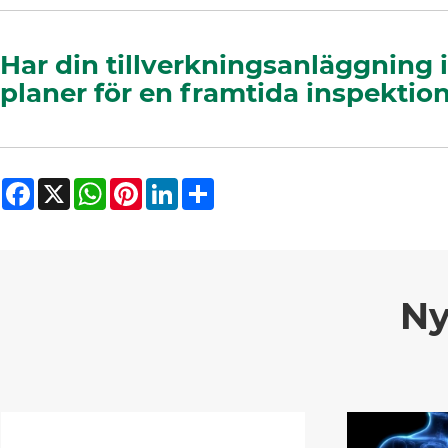
Har din tillverkningsanläggning 
planer för en framtida inspekti
Facebook
X
WhatsApp
Pinterest
LinkedIn
Share
Ny