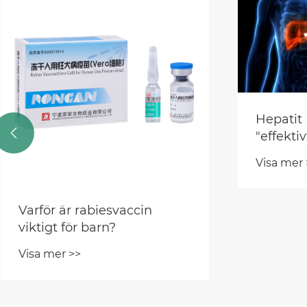
Hepatit 

"effektivt
Omvacci
Visa mer 
denna s
Varför är rabiesvaccin
viktigt för barn?
Visa mer >>