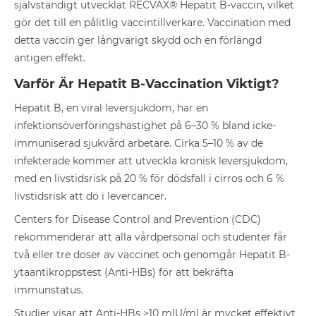
självständigt utvecklat RECVAX® Hepatit B-vaccin, vilket
gör det till en pålitlig vaccintillverkare. Vaccination med
detta vaccin ger långvarigt skydd och en förlängd
antigen effekt.
Varför Är Hepatit B-Vaccination Viktigt?
Hepatit B, en viral leversjukdom, har en
infektionsöverföringshastighet på 6–30 % bland icke-
immuniserad sjukvård arbetare. Cirka 5–10 % av de
infekterade kommer att utveckla kronisk leversjukdom,
med en livstidsrisk på 20 % för dödsfall i cirros och 6 %
livstidsrisk att dö i levercancer.
Centers for Disease Control and Prevention (CDC)
rekommenderar att alla vårdpersonal och studenter får
två eller tre doser av vaccinet och genomgår Hepatit B-
ytaantikroppstest (Anti-HBs) för att bekräfta
immunstatus.
Studier visar att Anti-HBs >10 mIU/ml är mycket effektivt