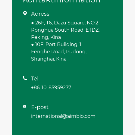
Adress

● 26F, T6, Dazu Square, NO.2
Ronghua South Road, ETDZ,
Peking, Kina
● 10F, Port Building, 1
Fenghe Road, Pudong,
Shanghai, Kina
Tel

+86-10-85959277
E-post

international@aimbio.com