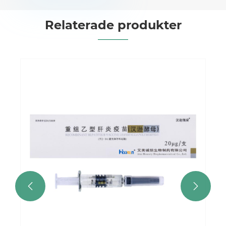
Relaterade produkter
Rekombinant hepati
Visa mer >>

