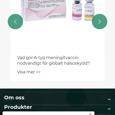


dd?
Om oss
Produkter
X