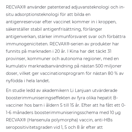
RECVAX® använder patenterad adjuvansteknologi och in-
situ adsorptionsteknologi för att bilda en
antigenreservoar efter vaccinet kommer in i kroppen,
säkerställer stabil antigenfrisättning, förlänger
antigenverkan, stärker immunförsvaret svar och förbättra
immunogeniciteten. RECVAX®-serien av produkter har
funnits på marknaden i 20 år. I Kina har det täckt 31
provinser, kommuner och autonoma regioner, med en
kumulativ marknadsanvändning på nästan 500 miljoner
doser, vilket ger vaccinationsprogram för nästan 80 % av
nyfödda i hela landet.
En studie ledd av akademikern Li Lanjuan utvärderade
boosterimmuniseringseffekten av fyra olika hepatit B-
vacciner hos barn i åldern 5 till 15 år. Efter att ha fått ett 0-
1-6 månaders boosterimmuniseringsschema med 10 μg
RECVAX® (Hansenula polymorpha) vaccin, anti-HBs
seropositivitetsgraden vid 1, 5 och 8 år efter att