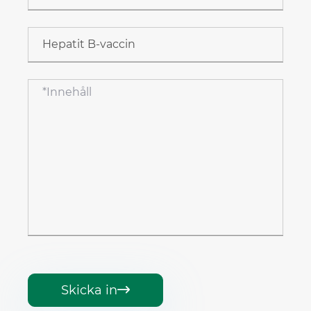
Skicka in
