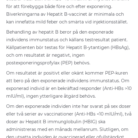
för att förebygga både före och efter exponering.
Biverkningarna av Hepatit B-vaccinet är minimala och
kan innefatta mild feber och smärta vid injektionsstället.
Behandling av hepatit B beror på den exponerade
individens immunstatus och källans testresultat patient.
Källpatienten bör testas för Hepatit B-ytantigen (HBsAg),
och om resultatet är negativt, ingen
postexponeringsprofylax (PEP) behövs.
Om resultatet är positivt eller okänt kommer PEP-kuren
att bero på den exponerade individens immunstatus. Om
exponerad individ är en bekräftad responder (Anti-HBs >10
mIU/ml), ingen ytterligare åtgärd behövs.
Om den exponerade individen inte har svarat på sex doser
eller två serier av vaccinationer (Anti-HBs <10 mIU/ml), två
doser av Hepatit B immunglobulin (HBIG) ska
administreras med en månads mellanrum. Slutligen, om
den utsatta individen är ovaccinerad eller ofullständigt